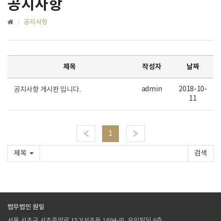
공지사항
공지사항
제목
작성자
날짜
admin
2018-10-
공지사항 게시판 입니다.
11
«
1
»
제목
법무법인 원일
서울 서초구 서초중앙로 152(서초동 1694-8), 우민빌딩 6층